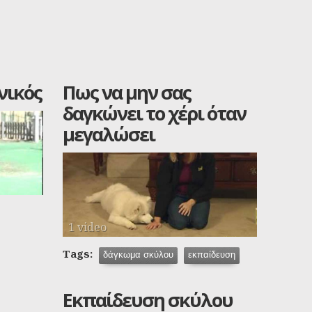
νικός
Πως να μην σας
δαγκώνει το χέρι όταν
μεγαλώσει
1 video
Tags:
δάγκωμα σκύλου
εκπαίδευση
Εκπαίδευση σκύλου