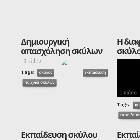
Δημιουργική
Η δια
απασχόληση σκύλων
σκύλο
1 video
Tags:
σκύλος
εκπαίδευση
παίχνίδι σκύλων
1 video
Tags:
κο
εκπαίδευσ
Εκπαίδευση σκύλου
Εκπαί