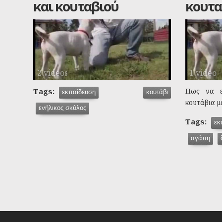
και κουταβιού
κουτα
2 videos
1 video
Tags:
Πως να ε
εκπαίδευση
κουτάβι
κουτάβια μ
ενήλικος σκύλος
Tags:
εκ
αγάπη