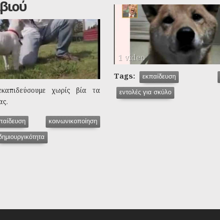
βιού
1 video
Tags:
εκπαίδευση
καπιδεύσουμε χωρίς βία τα
εντολές για σκύλο
ας.
παίδευση
κοινωνικοποίηση
δημιουργικότητα