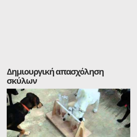
Δημιουργική απασχόληση
σκύλων