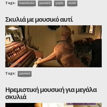
Tags:
λυκόσκυλο
μουσική
χορός
αυτιά
Σκυλιά με μουσικό αυτί
1 video
Tags:
μουσική
Ηρεμιστική μουσική για μεγάλα
σκυλιά