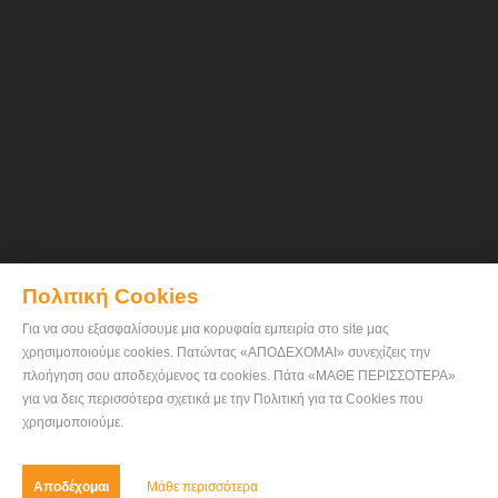
Πολιτική Cookies
Για να σου εξασφαλίσουμε μια κορυφαία εμπειρία στο site μας
χρησιμοποιούμε cookies. Πατώντας «ΑΠΟΔΕΧΟΜΑΙ» συνεχίζεις την
πλοήγηση σου αποδεχόμενος τα cookies. Πάτα «ΜΑΘΕ ΠΕΡΙΣΣΟΤΕΡΑ»
για να δεις περισσότερα σχετικά με την Πολιτική για τα Cookies που
χρησιμοποιούμε.
Αποδέχομαι
Μάθε περισσότερα