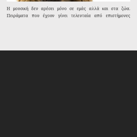
Η μουσική δεν αρέσει μόνο σε εμάς αλλά και στα ζώα.
Πειράματα που έχουν γίνει τελευταία από επιστήμονες
απέδειξαν πως ακόμα και στα φυτά αρέσει η μουσική. Βρήκα
λοιπόν μουσική ριλάξ για τους σκύλους μας.
Tags:
μουσική
σκύλος
ηρεμία
ακοή