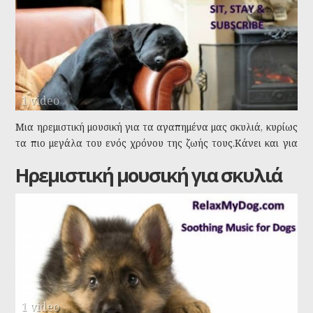
1 video
Μια ηρεμιστική μουσική για τα αγαπημένα μας σκυλιά, κυρίως
τα πιο μεγάλα του ενός χρόνου της ζωής τους.Κάνει και για
ανθρώπους. Και κάνει περισσότερο για μεγαλόσωμες ράτσες.
Ηρεμιστική μουσική για σκυλιά
Tags:
μουσική
ηρεμία
μουσική για σκύλους
μεγάλα σκυλιά
1 video