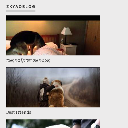
ΣΚΥΛΟBLOG
πως να ξυπνησω νωρις
Best Friends