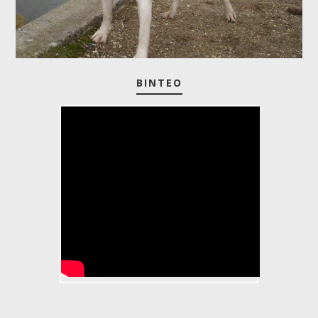
ΒΊΝΤΕΟ
AMERICAN BULLDOG -
www.coelhoskennel.com