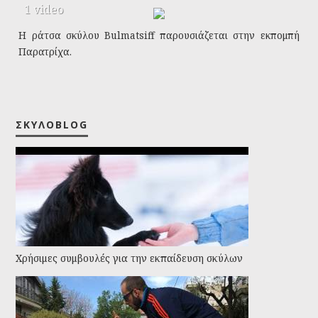
1 video
Η ράτσα σκύλου Bulmatsiff παρουσιάζεται στην εκπομπή
Παρατρίχα.
Μάθετε για τα χαρακτηριστικά του Bulmastiff. Ποιά πρέπει
να είναι η συμπεριφορά ένος ιδιοκτήτη Bulmastiff;
Tags:
Παρατρίχα
ΣΚΥΛΟBLOG
Χρήσιμες συμβουλές για την εκπαίδευση σκύλων