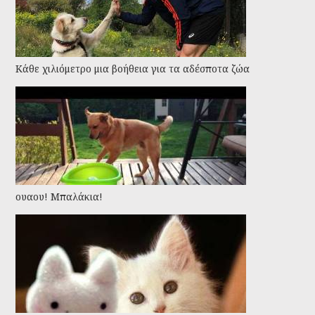
Kάθε χιλιόμετρο μια βοήθεια για τα αδέσποτα ζώα
ουαου! Μπαλάκια!