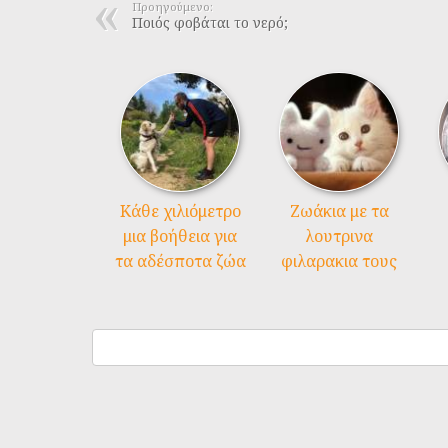
Προηγούμενο:
Ποιός φοβάται το νερό;
Kάθε χιλιόμετρο
Ζωάκια με τα
μια βοήθεια για
λουτρινα
τα αδέσποτα ζώα
φιλαρακια τους