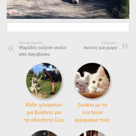
Προηγούμενο:
Επόμενο:
Ψαράδες σώζουν σκύλο
σκυλος και μωρο
από παγόβουνο
Kάθε χιλιόμετρο
Ζωάκια με τα
μια βοήθεια για
λουτρινα
τα αδέσποτα ζώα
φιλαρακια τους