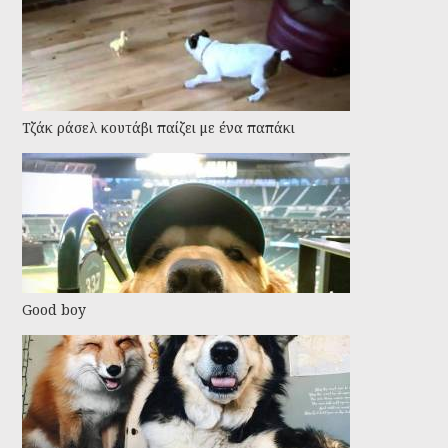
Τζάκ ράσελ κουτάβι παίζει με ένα παπάκι
Good boy