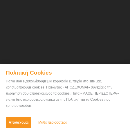
Πολιτική Cookies
Για να σου εξασφαλίσουμε μια κορυφαία εμπειρία στο site μας
χρησιμοποιούμε cookies. Πατώντας «ΑΠΟΔΕΧΟΜΑΙ» συνεχίζεις την
πλοήγηση σου αποδεχόμενος τα cookies. Πάτα «ΜΑΘΕ ΠΕΡΙΣΣΟΤΕΡΑ»
για να δεις περισσότερα σχετικά με την Πολιτική για τα Cookies που
χρησιμοποιούμε.
Αποδέχομαι
Μάθε περισσότερα
Eπικοινωνία
Πολιτική Cookies
-
ratses.gr © 2026