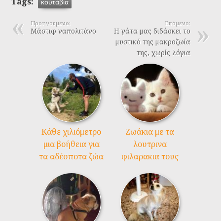
Tags:
κουτάβια
Προηγούμενο:
Επόμενο:
Μάστιφ ναπολιτάνο
Η γάτα μας διδάσκει το
μυστικό της μακροζωία
της, χωρίς λόγια
Kάθε χιλιόμετρο
Ζωάκια με τα
μια βοήθεια για
λουτρινα
τα αδέσποτα ζώα
φιλαρακια τους