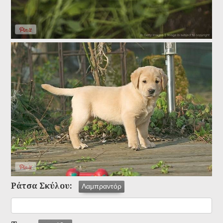
Ράτσα Σκύλου:
Λαμπραντόρ