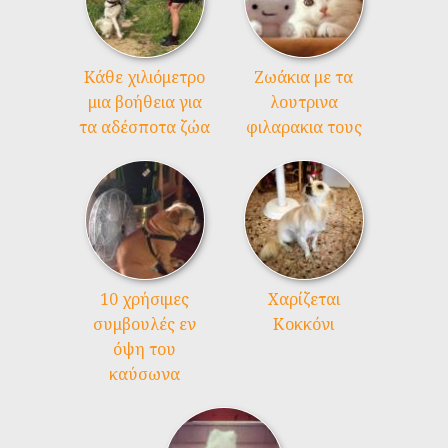
Kάθε χιλιόμετρο
Ζωάκια με τα
μια βοήθεια για
λουτρινα
τα αδέσποτα ζώα
φιλαρακια τους
10 χρήσιμες
Χαρίζεται
συμβουλές εν
Κοκκόνι
όψη του
καύσωνα