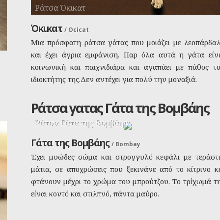
Ράτσα Όκικατ
Όκικατ
/
Ocicat
Μια πρόσφατη ράτσα γάτας που μοιάζει με λεοπάρδα
και έχει άγρια εμφάνιση. Παρ όλα αυτά η γάτα είν
κοινωνική και παιχνιδιάρα και αγαπάει με πάθος τ
ιδιοκτήτης της.Δεν αντέχει για πολύ την μοναξιά.
Ράτσα γατας Γάτα της Βομβάης
Ράτσα Γάτα της Βομβάης
Γάτα της Βομβάης
/
Bombay
Έχει μυώδες σώμα και στρογγυλό κεφάλι με τεράστ
μάτια, σε αποχρώσεις που ξεκινάνε από το κίτρινο κ
φτάνουν μέχρι το χρώμα του μπρούτζου. Το τρίχωμά τ
είναι κοντό και στιλπνό, πάντα μαύρο.