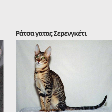
Ράτσα γατας Σερενγκέτι