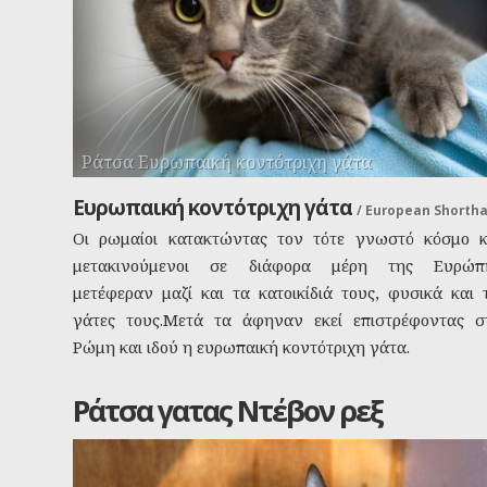
Ράτσα Ευρωπαική κοντότριχη γάτα
Ευρωπαική κοντότριχη γάτα
/
European Shortha
Οι ρωμαίοι κατακτώντας τον τότε γνωστό κόσμο κ
μετακινούμενοι σε διάφορα μέρη της Ευρώπ
μετέφεραν μαζί και τα κατοικίδιά τους, φυσικά και τ
γάτες τους.Μετά τα άφηναν εκεί επιστρέφοντας σ
Ρώμη και ιδού η ευρωπαική κοντότριχη γάτα.
Ράτσα γατας Ντέβον ρεξ