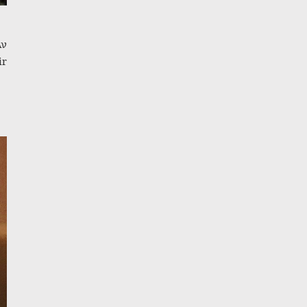
Αν
ir