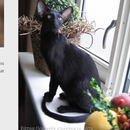
ότι
με
Ράτσα Οριεντάλ κοντότριχη γάτα