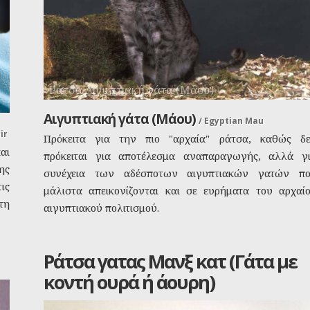
Ράτσα Αιγυπτιακή γάτα (Μάου)
Αιγυπτιακή γάτα (Μάου)
/
Egyptian Mau
ir
Πρόκειτα για την πιο "αρχαία" ράτσα, καθώς δ
αι
πρόκειται για αποτέλεσμα αναπαραγωγής, αλλά γ
ης
συνέχεια των αδέσποτων αιγυπτιακών γατών π
ις
μάλιστα απεικονίζονται και σε ευρήματα του αρχαί
τη
αιγυπτιακού πολιτισμού.
Ράτσα γατας Μανξ κατ (Γάτα με
κοντή ουρά ή άουρη)