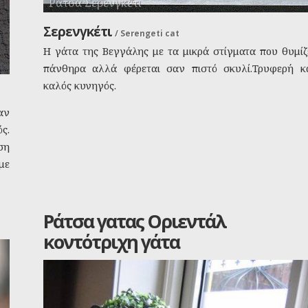
Ράτσα Σερενγκέτι
Σερενγκέτι
/
Serengeti cat
Η γάτα της Βεγγάλης με τα μικρά στίγματα που θυμίζ
πάνθηρα αλλά φέρεται σαν πιστό σκυλί.Τρυφερή κ
καλός κυνηγός.
αν
ς.
ση
με
Ράτσα γατας Οριεντάλ
κοντότριχη γάτα