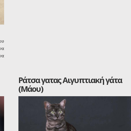
ου
να
να
Ράτσα γατας Αιγυπτιακή γάτα
(Μάου)