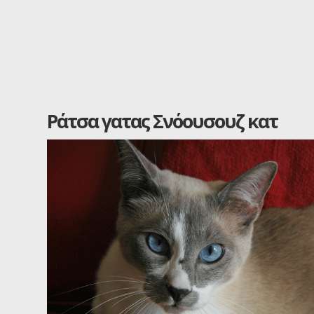
Ράτσα γατας Σνόουσουζ κατ