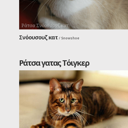
Ράτσα Σνόουσουζ κατ
Σνόουσουζ κατ
/
Snowshoe
Ράτσα γατας Τόιγκερ