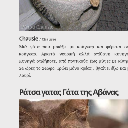
Ράτσα Chausie
Chausie
/
Chausie
Μιά γάτα που μοιάζει με κούγκαρ και φέρεται σ
κούγκαρ. Αρκετά νευρική αλλά απίθανη κυνηγό
Κυνηγά οτιδήποτε, από ποντικούς έως μύγες.Σε κίνη
24 ώρες το 24ωρο. Τρώει μόνο κρέας , βγαίνει έξω και 
λουρί.
Ράτσα γατας Γάτα της Αβάνας