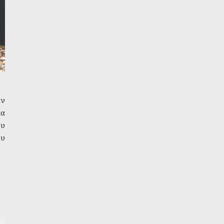
εν
ια
ου
ου