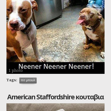
1 photo
Tags:
πιτ μπουλ
American Staffordshire κουταβια