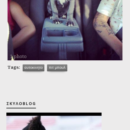
1 photo
Tags:
αυτοκινητο
πιτ μπουλ
ΣΚΥΛΟBLOG