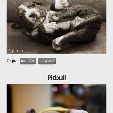
1 photo
Tags:
κουτάβια
πιτ μπουλ
Pitbull