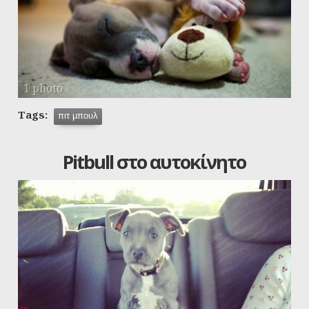
1 photo
Tags:
πιτ μπουλ
Pitbull στο αυτοκίνητο