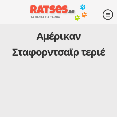
Αμέρικαν
Σταφορντσαϊρ τεριέ