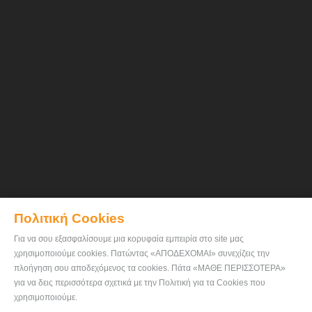
Πολιτική Cookies
Για να σου εξασφαλίσουμε μια κορυφαία εμπειρία στο site μας
χρησιμοποιούμε cookies. Πατώντας «ΑΠΟΔΕΧΟΜΑΙ» συνεχίζεις την
πλοήγηση σου αποδεχόμενος τα cookies. Πάτα «ΜΑΘΕ ΠΕΡΙΣΣΟΤΕΡΑ»
για να δεις περισσότερα σχετικά με την Πολιτική για τα Cookies που
χρησιμοποιούμε.