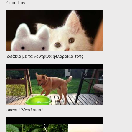
Good boy
Ζωάκια με τα λουτρινα φιλαρακια τους
ουαου! Μπαλάκια!