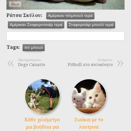
Ράτσα Σκύλου:
Αμέρικαν πίτμπουλ τεριέ
Αμέρικαν Σταφορντσαϊρ τεριέ
Σταφορσάιρ μπούλ τεριέ
Tags:
πιτ μπουλ
Προηγούμενο:
Επόμενο:
Dogo Canario
Pitbull στο αυτοκίνητο
Kάθε χιλιόμετρο
Ζωάκια με τα
μια βοήθεια για
λουτρινα