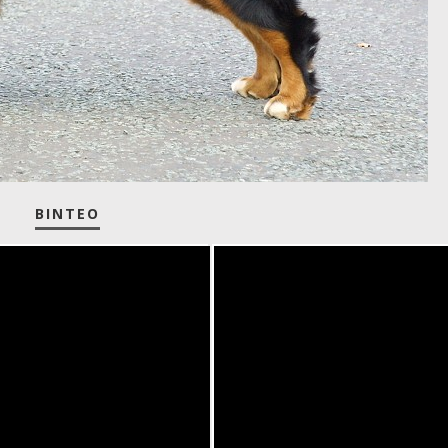
ΒΊΝΤΕΟ
nese Mountain dog's fur (as seen on R
se Mountain Dog Puppy vs Lemon. T
Dogs 101 - Bernes