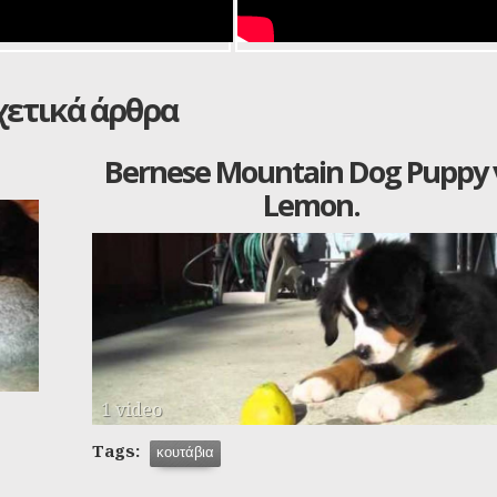
χετικά άρθρα
Bernese Mountain Dog Puppy 
Lemon.
1 video
Tags:
κουτάβια