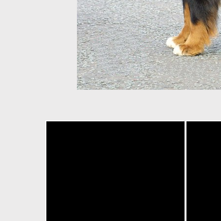
Squirrel hides nuts in a Ber
Berne