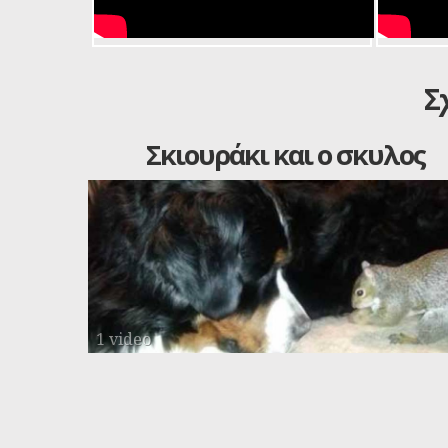
Σ
Σκιουράκι και ο σκυλος
1 video