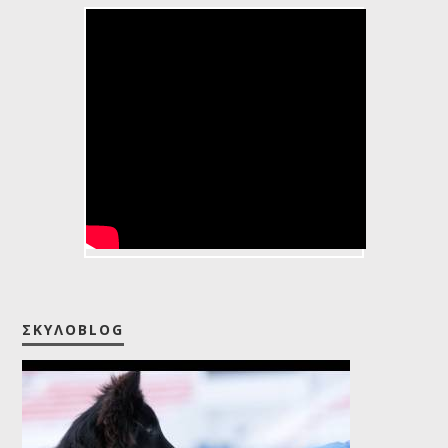
Dogs 101: Pomeranian
ΣΚΥΛΟBLOG