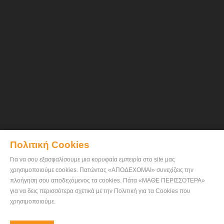
Πολιτική Cookies
Για να σου εξασφαλίσουμε μια κορυφαία εμπειρία στο site μας
χρησιμοποιούμε cookies. Πατώντας «ΑΠΟΔΕΧΟΜΑΙ» συνεχίζεις την
πλοήγηση σου αποδεχόμενος τα cookies. Πάτα «ΜΑΘΕ ΠΕΡΙΣΣΟΤΕΡΑ»
για να δεις περισσότερα σχετικά με την Πολιτική για τα Cookies που
χρησιμοποιούμε.