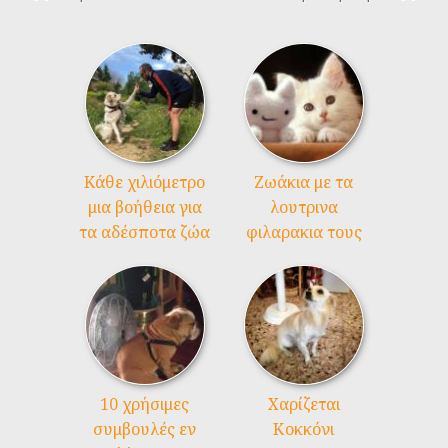
Kάθε χιλιόμετρο
Ζωάκια με τα
μια βοήθεια για
λουτρινα
τα αδέσποτα ζώα
φιλαρακια τους
10 χρήσιμες
Χαρίζεται
συμβουλές εν
Κοκκόνι