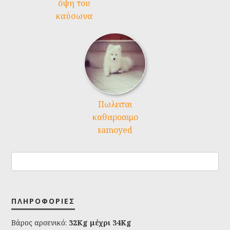
όψη του
καύσωνα
Πωλειται
καθαροαιμο
samoyed
ΠΛΗΡΟΦΟΡΊΕΣ
Βάρος αρσενικό:
32Kg μέχρι 34Kg