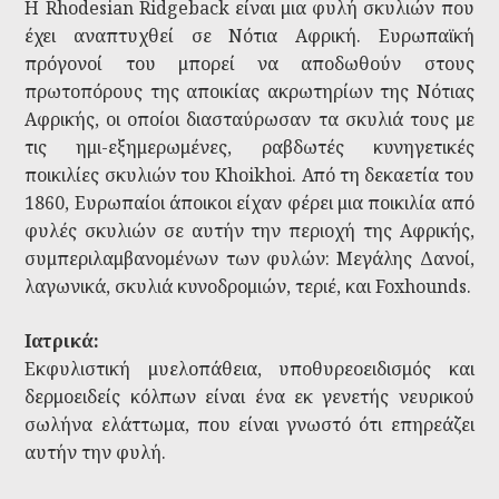
Η Rhodesian Ridgeback είναι μια φυλή σκυλιών που
έχει αναπτυχθεί σε Νότια Αφρική. Ευρωπαϊκή
πρόγονοί του μπορεί να αποδωθούν στους
πρωτοπόρους της αποικίας ακρωτηρίων της Νότιας
Αφρικής, οι οποίοι διασταύρωσαν τα σκυλιά τους με
τις ημι-εξημερωμένες, ραβδωτές κυνηγετικές
ποικιλίες σκυλιών του Khoikhoi. Από τη δεκαετία του
1860, Ευρωπαίοι άποικοι είχαν φέρει μια ποικιλία από
φυλές σκυλιών σε αυτήν την περιοχή της Αφρικής,
συμπεριλαμβανομένων των φυλών: Μεγάλης Δανοί,
λαγωνικά, σκυλιά κυνοδρομιών, τεριέ, και Foxhounds.
Ιατρικά:
Εκφυλιστική μυελοπάθεια, υποθυρεοειδισμός και
δερμοειδείς κόλπων είναι ένα εκ γενετής νευρικού
σωλήνα ελάττωμα, που είναι γνωστό ότι επηρεάζει
αυτήν την φυλή.