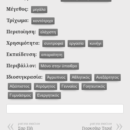
Μέγεθος:
μεγάλα
Τρίχωμα:
κοντότριχα
Περιποίηση:
ελάχιστη
Χρησιμότητα:
συντροφιά
εργασία
κυνήγι
Εκπαίδευση:
απαραίτητη
Περιβάλλον:
Μόνο στην ύπαιθρο
Ιδιοσυγκρασία:
Άγρυπνος
Αθλητικός
Ανεξάρτητος
Αξιόπιστος
Ατρόμητος
Γενναίος
Γοητευτικός
Γυμνάσιμος
Ενεργητικός
ρατσα σκυλου
ρατσα σκυλου
Σαρ Πέι
Γιορκσάιρ Τεριέ