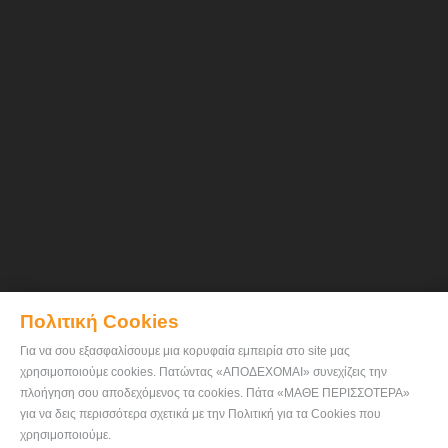
Πολιτική Cookies
Για να σου εξασφαλίσουμε μια κορυφαία εμπειρία στο site μας
χρησιμοποιούμε cookies. Πατώντας «ΑΠΟΔΕΧΟΜΑΙ» συνεχίζεις την
πλοήγηση σου αποδεχόμενος τα cookies. Πάτα «ΜΑΘΕ ΠΕΡΙΣΣΟΤΕΡΑ»
για να δεις περισσότερα σχετικά με την Πολιτική για τα Cookies που
χρησιμοποιούμε.