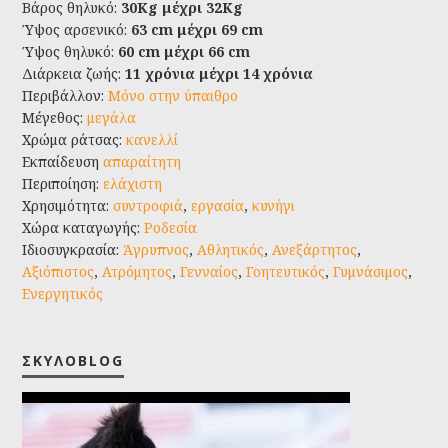
Βάρος θηλυκό:
30Kg μέχρι 32Kg
Ύψος αρσενικό:
63 cm μέχρι 69 cm
Ύψος θηλυκό:
60 cm μέχρι 66 cm
Διάρκεια ζωής:
11 χρόνια μέχρι 14 χρόνια
Περιβάλλον:
Μόνο στην ύπαιθρο
Μέγεθος:
μεγάλα
Χρώμα ράτσας:
κανελλί
Εκπαίδευση
απαραίτητη
Περιποίηση:
ελάχιστη
Χρησιμότητα:
συντροφιά
,
εργασία
,
κυνήγι
Χώρα καταγωγής:
Ροδεσία
Ιδιοσυγκρασία:
Άγρυπνος
,
Αθλητικός
,
Ανεξάρτητος
,
Αξιόπιστος
,
Ατρόμητος
,
Γενναίος
,
Γοητευτικός
,
Γυμνάσιμος
,
Ενεργητικός
ΣΚΥΛΟBLOG