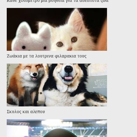
Kάθε χιλιόμετρο μια βοήθεια για τα αδέσποτα ζώα
Ζωάκια με τα λουτρινα φιλαρακια τους
Σκυλος και αλεπου