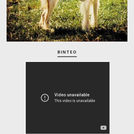
ΒΊΝΤΕΟ
dogs 101 03-03b saluki [webrip
lks]-1.mkv