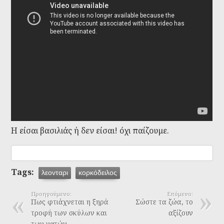
Η είσαι βασιλιάς ή δεν είσαι! όχι παίζουμε.
Tags:
λεονταρι
κορκόδειλος
Προηγούμενο:
Επόμενο:
Πως φτιάχνεται η ξηρά
Σώστε τα ζώα, το
τροφή των σκύλων και
αξίζουν
των γατών