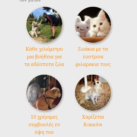
Kάθε χιλιόμετρο
Ζωάκια με τα
μια βοήθεια για
λουτρινα
τα αδέσποτα ζώα
φιλαρακια τους
10 χρήσιμες
Χαρίζεται
συμβουλές εν
Κοκκόνι
όψη του