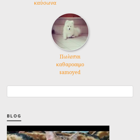
καύσωνα
Πωλειται
καθαροαιμο
samoyed
BLOG