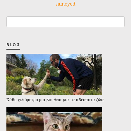
samoyed
BLOG
Kάθε χιλιόμετρο μια βοήθεια για τα αδέσποτα ζώα