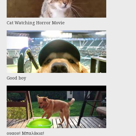
Cat Watching Horror Movie
Good boy
ουαου! Μπαλάκια!