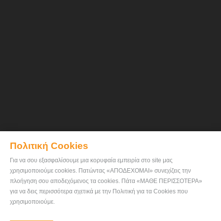
Πολιτική Cookies
Για να σου εξασφαλίσουμε μια κορυφαία εμπειρία στο site μας
χρησιμοποιούμε cookies. Πατώντας «ΑΠΟΔΕΧΟΜΑΙ» συνεχίζεις την
πλοήγηση σου αποδεχόμενος τα cookies. Πάτα «ΜΑΘΕ ΠΕΡΙΣΣΟΤΕΡΑ»
για να δεις περισσότερα σχετικά με την Πολιτική για τα Cookies που
χρησιμοποιούμε.