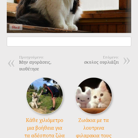
Προηγούμενο:
Επόμενο:
Μην αγοράσεις,
σκυλος ουρλιάζει
υιοθέτησε
Kάθε χιλιόμετρο
Ζωάκια με τα
μια βοήθεια για
λουτρινα
τα αδέσποτα ζώα
φιλαρακια τους