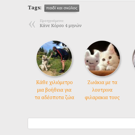
Tags:
παιδί και σκύλος
Προηγούμενο:
Κάνε Κόρσο 4 μηνών
Kάθε χιλιόμετρο
Ζωάκια με τα
μια βοήθεια για
λουτρινα
τα αδέσποτα ζώα
φιλαρακια τους