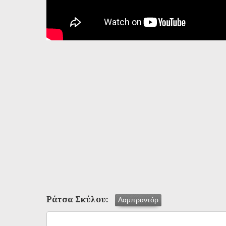
Ράτσα Σκύλου:
Λαμπραντόρ