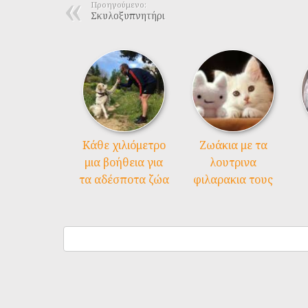
Προηγούμενο:
Σκυλοξυπνητήρι
Kάθε χιλιόμετρο
Ζωάκια με τα
μια βοήθεια για
λουτρινα
τα αδέσποτα ζώα
φιλαρακια τους