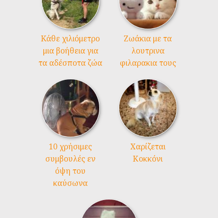
Kάθε χιλιόμετρο
Ζωάκια με τα
μια βοήθεια για
λουτρινα
τα αδέσποτα ζώα
φιλαρακια τους
10 χρήσιμες
Χαρίζεται
συμβουλές εν
Κοκκόνι
όψη του
καύσωνα