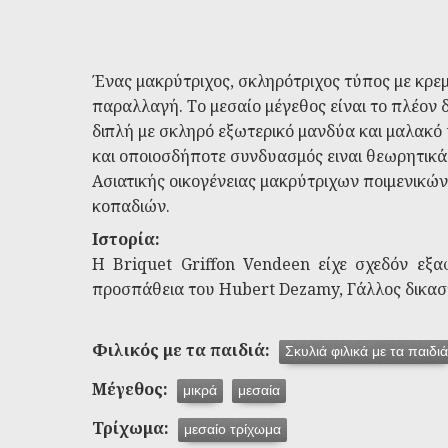
Ένας μακρύτριχος, σκληρότριχος τύπος με κρεμ
παραλλαγή. Το μεσαίο μέγεθος είναι το πλέον δ
διπλή με σκληρό εξωτερικό μανδύα και μαλακό
και οποιοσδήποτε συνδυασμός ειναι θεωρητικά
Ασιατικής οικογένειας μακρύτριχων ποιμενικ
κοπαδιών.
Ιστορία:
Η Briquet Griffon Vendeen είχε σχεδόν εξα
προσπάθεια του Hubert Dezamy, Γάλλος δικαστ
Φιλικός με τα παιδιά:
Σκυλιά φιλικά με τα παιδιά
Μέγεθος:
μικρά
μεσαία
Τρίχωμα:
μεσαίο τρίχωμα