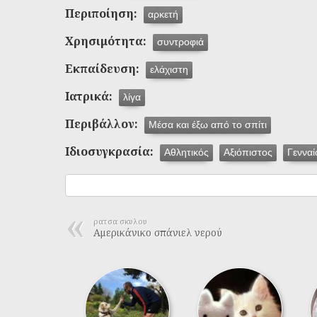
Περιποίηση:
αρκετή
Χρησιμότητα:
συντροφιά
Εκπαίδευση:
ελάχιστη
Ιατρικά:
λίγα
Περιβάλλον:
Μέσα και έξω από το σπίτι
Ιδιοσυγκρασία:
Αθλητικός
Αξιόπιστος
Γενναί
ρατσα σκυλου
Αμερικάνικο σπάνιελ νερού