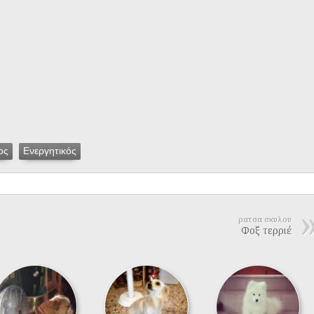
ος
Ενεργητικός
ρατσα σκυλου
Φοξ τερριέ