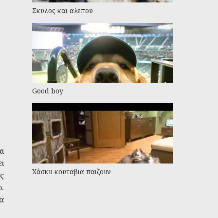
Σκυλος και αλεπου
Good boy
αι
ει
Χάσκυ κουταβια παιζουν
ς
.
α