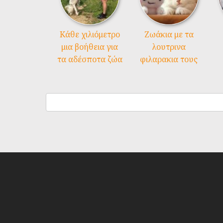
Kάθε χιλιόμετρο
Ζωάκια με τα
μια βοήθεια για
λουτρινα
τα αδέσποτα ζώα
φιλαρακια τους