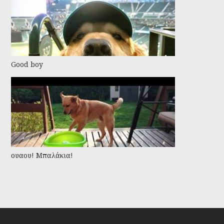
Good boy
ουαου! Μπαλάκια!