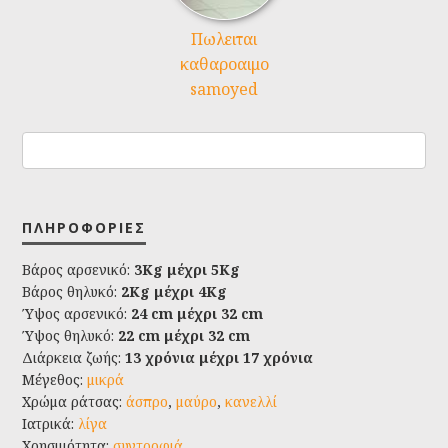
Πωλειται
καθαροαιμο
samoyed
ΠΛΗΡΟΦΟΡΊΕΣ
Βάρος αρσενικό:
3Kg μέχρι 5Kg
Βάρος θηλυκό:
2Kg μέχρι 4Kg
Ύψος αρσενικό:
24 cm μέχρι 32 cm
Ύψος θηλυκό:
22 cm μέχρι 32 cm
Διάρκεια ζωής:
13 χρόνια μέχρι 17 χρόνια
Μέγεθος:
μικρά
Χρώμα ράτσας:
άσπρο
,
μαύρο
,
κανελλί
Ιατρικά:
λίγα
Χρησιμότητα:
συντροφιά