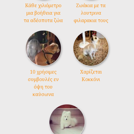
Kάθε χιλιόμετρο
Ζωάκια με τα
μια βοήθεια για
λουτρινα
τα αδέσποτα ζώα
φιλαρακια τους
10 χρήσιμες
Χαρίζεται
συμβουλές εν
Κοκκόνι
όψη του
καύσωνα