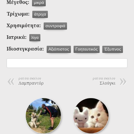
Μέγεθος:
μικρά
Τρίχωμα:
άτριχα
Χρησιμότητα:
συντροφιά
Ιατρικά:
λίγα
Ιδιοσυγκρασία:
Αξιόπιστος
Γοητευτικός
Έξυπνος
ρατσα σκυλου
ρατσα σκυλου
Λαμπραντόρ
Σλούγκι