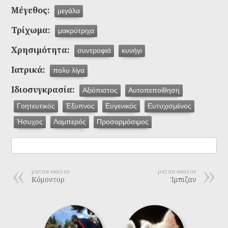
Μέγεθος:
μεγάλα
Τρίχωμα:
μακρύτριχα
Χρησιμότητα:
συντροφιά
κυνήγι
Ιατρικά:
πολυ λίγα
Ιδιοσυγκρασία:
Αξιόπιστος
Αυτοπεποίθηση
Γοητευτικός
Έξυπνος
Ευγενικός
Ευτυχισμένος
Ήσυχος
Λαμπερός
Προσαρμόσιμος
ρατσα σκυλου
ρατσα σκυλου
Κόμοντορ
Ίμπιζαν