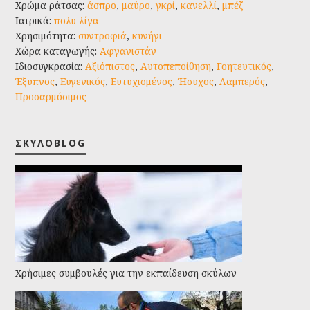
Χρώμα ράτσας:
άσπρο
,
μαύρο
,
γκρί
,
κανελλί
,
μπέζ
Ιατρικά:
πολυ λίγα
Χρησιμότητα:
συντροφιά
,
κυνήγι
Χώρα καταγωγής:
Αφγανιστάν
Ιδιοσυγκρασία:
Αξιόπιστος
,
Αυτοπεποίθηση
,
Γοητευτικός
,
Έξυπνος
,
Ευγενικός
,
Ευτυχισμένος
,
Ήσυχος
,
Λαμπερός
,
Προσαρμόσιμος
ΣΚΥΛΟBLOG
Χρήσιμες συμβουλές για την εκπαίδευση σκύλων