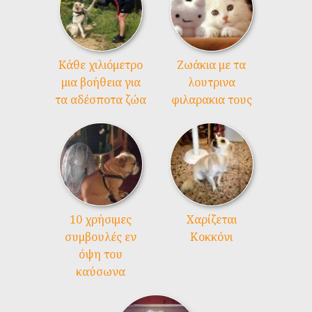
Kάθε χιλιόμετρο
Ζωάκια με τα
μια βοήθεια για
λουτρινα
τα αδέσποτα ζώα
φιλαρακια τους
10 χρήσιμες
Χαρίζεται
συμβουλές εν
Κοκκόνι
όψη του
καύσωνα