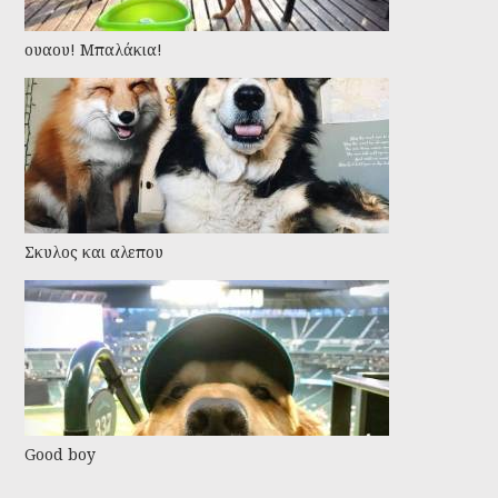
ουαου! Μπαλάκια!
Σκυλος και αλεπου
Good boy