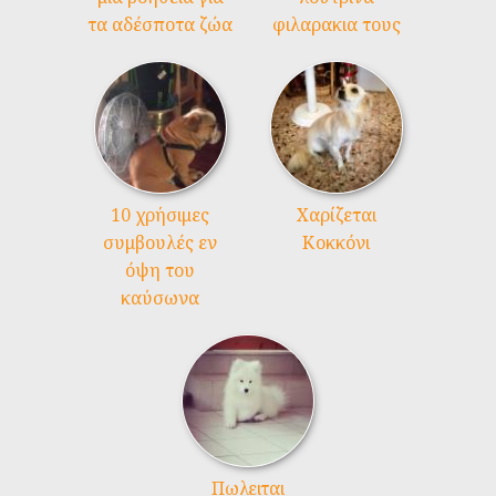
τα αδέσποτα ζώα
φιλαρακια τους
10 χρήσιμες
Χαρίζεται
συμβουλές εν
Κοκκόνι
όψη του
καύσωνα
Πωλειται