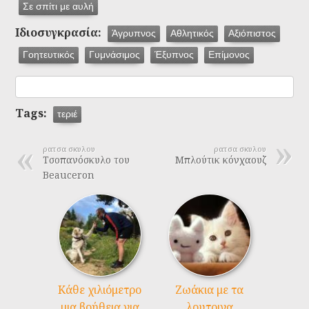
Σε σπίτι με αυλή
Ιδιοσυγκρασία:
Άγρυπνος
Αθλητικός
Αξιόπιστος
Γοητευτικός
Γυμνάσιμος
Έξυπνος
Επίμονος
Tags:
τεριέ
ρατσα σκυλου
ρατσα σκυλου
Τσοπανόσκυλο του
Μπλούτικ κόνχαουζ
Beauceron
Kάθε χιλιόμετρο
Ζωάκια με τα
μια βοήθεια για
λουτρινα