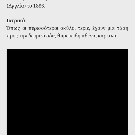
(Αγγλία) το 1886.
Ιατρικά:
Όπως οι περισσότεροι σκύλοι τεριέ, έχουν μια τάση
προς την δερματίτιδα, θυρεοειδή αδένα, καρκίνο.
1yWd6_gF5OQ