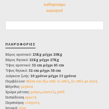
καθαροαιμο
samoyed
ΠΛΗΡΟΦΟΡΊΕΣ
Βάρος αρσενικό:
23Kg μέχρι 29Kg
Βάρος θηλυκό:
21Kg μέχρι 27Kg
Ύψος αρσενικό:
52 cm μέχρι 65 cm
Ύψος θηλυκό:
52 cm μέχρι 58 cm
Διάρκεια ζωής:
10 χρόνια μέχρι 13 χρόνια
Περιβάλλον:
Μέσα και έξω από το σπίτι
,
Σε σπίτι με αυλή
Μέγεθος:
μεγάλα
Χρώμα ράτσας:
μαύρο
,
κανελλί
,
μπέζ
Εκπαίδευση
αρκετή
Περιποίηση:
ελάχιστη
Ιατρικά:
λίγα