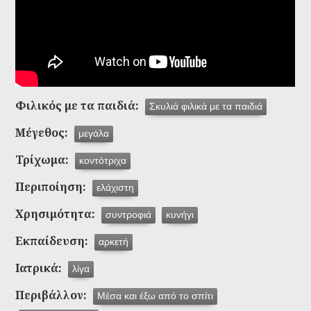
Φιλικός με τα παιδιά:
Σκυλιά φιλικά με τα παιδιά
Μέγεθος:
μεγάλα
Τρίχωμα:
κοντότριχα
Περιποίηση:
ελάχιστη
Χρησιμότητα:
συντροφιά
κυνήγι
Εκπαίδευση:
αρκετή
Ιατρικά:
λίγα
Περιβάλλον:
Μέσα και έξω από το σπίτι