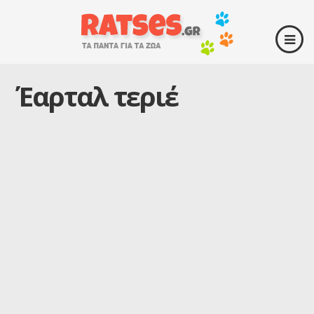
Έαρταλ τεριέ