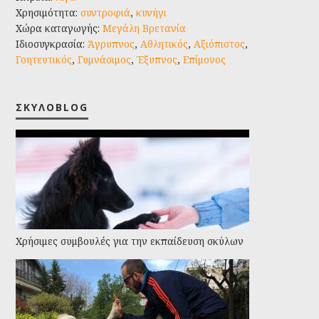
Χρησιμότητα:
συντροφιά
,
κυνήγι
Χώρα καταγωγής:
Μεγάλη Βρετανία
Ιδιοσυγκρασία:
Άγρυπνος
,
Αθλητικός
,
Αξιόπιστος
,
Γοητευτικός
,
Γυμνάσιμος
,
Έξυπνος
,
Επίμονος
ΣΚΥΛΟBLOG
Χρήσιμες συμβουλές για την εκπαίδευση σκύλων