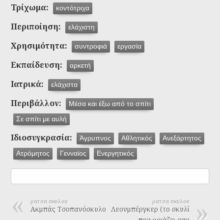
Τρίχωμα:
κοντότριχα
Περιποίηση:
ελάχιστη
Χρησιμότητα:
συντροφιά
εργασία
Εκπαίδευση:
αρκετή
Ιατρικά:
ελάχιστα
Περιβάλλον:
Μέσα και έξω από το σπίτι
Σε σπίτι με αυλή
Ιδιοσυγκρασία:
Άγρυπνος
Αθλητικός
Ανεξάρτητος
Ατρόμητος
Γενναίος
Ενεργητικός
ρατσα σκυλου
ρατσα σκυλου
Ακμπάς Τσοπανόσκυλο
Λεονμπέργκερ (το σκυλί
που μοιάζει σαν