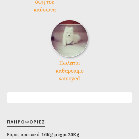
όψη του
καύσωνα
Πωλειται
καθαροαιμο
samoyed
ΠΛΗΡΟΦΟΡΊΕΣ
Βάρος αρσενικό:
16Kg μέχρι 20Kg