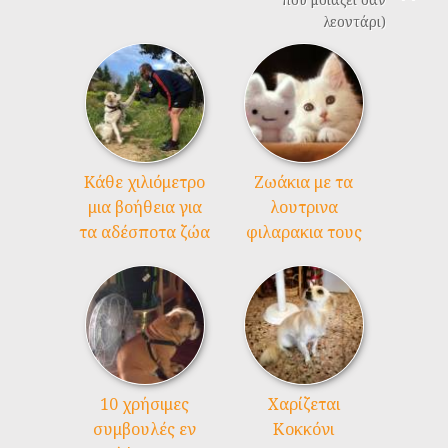
λεοντάρι)
Kάθε χιλιόμετρο
Ζωάκια με τα
μια βοήθεια για
λουτρινα
τα αδέσποτα ζώα
φιλαρακια τους
10 χρήσιμες
Χαρίζεται
συμβουλές εν
Κοκκόνι