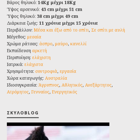
Βάρος θηλυκό:
14Kg μέχρι 18Kg
Ύψος αρσενικό:
43 cm μέχρι 51 cm
Ύψος θηλυκό:
38 cm μέχρι 49 cm
Διάρκεια ζωής:
11 χρόνια μέχρι 15 χρόνια
Περιβάλλον:
Μέσα και έξω από το σπίτι
,
Σε σπίτι με αυλή
Μέγεθος:
μεσαία
Χρώμα ράτσας:
άσπρο
,
μαύρο
,
κανελλί
Εκπαίδευση
αρκετή
Περιποίηση:
ελάχιστη
Ιατρικά:
ελάχιστα
Χρησιμότητα:
συντροφιά
,
εργασία
Χώρα καταγωγής:
Αυστραλία
Ιδιοσυγκρασία:
Άγρυπνος
,
Αθλητικός
,
Ανεξάρτητος
,
Ατρόμητος
,
Γενναίος
,
Ενεργητικός
ΣΚΥΛΟBLOG