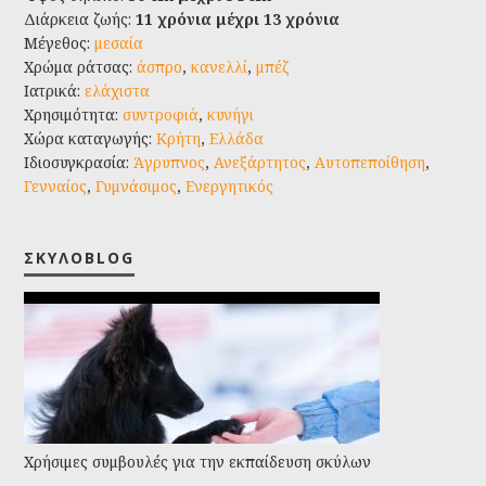
Διάρκεια ζωής:
11 χρόνια μέχρι 13 χρόνια
Μέγεθος:
μεσαία
Χρώμα ράτσας:
άσπρο
,
κανελλί
,
μπέζ
Ιατρικά:
ελάχιστα
Χρησιμότητα:
συντροφιά
,
κυνήγι
Χώρα καταγωγής:
Κρήτη
,
Ελλάδα
Ιδιοσυγκρασία:
Άγρυπνος
,
Ανεξάρτητος
,
Αυτοπεποίθηση
,
Γενναίος
,
Γυμνάσιμος
,
Ενεργητικός
ΣΚΥΛΟBLOG
Χρήσιμες συμβουλές για την εκπαίδευση σκύλων