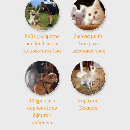
Kάθε χιλιόμετρο
Ζωάκια με τα
μια βοήθεια για
λουτρινα
τα αδέσποτα ζώα
φιλαρακια τους
10 χρήσιμες
Χαρίζεται
συμβουλές εν
Κοκκόνι
όψη του
καύσωνα