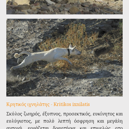
Κρητικός ιχνηλάτης - Kritikos ixnilatis
Σκύλος ζωηρός, έξυπνος, προσεκτικός, ευκίνητος και
ευλύγιστος, με πολύ λεπτή όσφρηση και μεγάλη
αντοχή, εργάζεται δραστήρια και επιμελώς στο