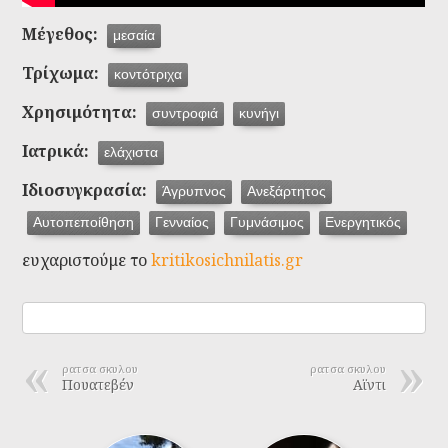
Μέγεθος:
μεσαία
Τρίχωμα:
κοντότριχα
Χρησιμότητα:
συντροφιά
κυνήγι
Ιατρικά:
ελάχιστα
Ιδιοσυγκρασία:
Άγρυπνος
Ανεξάρτητος
Αυτοπεποίθηση
Γενναίος
Γυμνάσιμος
Ενεργητικός
ευχαριστούμε το
kritikosichnilatis.gr
ρατσα σκυλου
ρατσα σκυλου
Πουατεβέν
Αϊντι