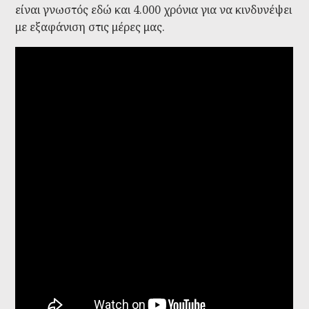
είναι γνωστός εδώ και 4.000 χρόνια για να κινδυνέψει
με εξαφάνιση στις μέρες μας.
Κρητικός Ιχνηλάτης - Παρουσίαση -
Ο.Φ.Κ.Ι. 2013