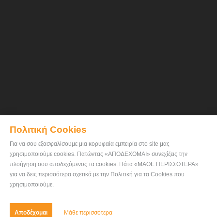
Πολιτική Cookies
Για να σου εξασφαλίσουμε μια κορυφαία εμπειρία στο site μας
χρησιμοποιούμε cookies. Πατώντας «ΑΠΟΔΕΧΟΜΑΙ» συνεχίζεις την
πλοήγηση σου αποδεχόμενος τα cookies. Πάτα «ΜΑΘΕ ΠΕΡΙΣΣΟΤΕΡΑ»
για να δεις περισσότερα σχετικά με την Πολιτική για τα Cookies που
χρησιμοποιούμε.
Αποδέχομαι
Μάθε περισσότερα