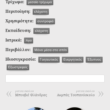
Τρίχωμα:
μεσαίο τρίχωμα
Περιποίηση:
ελάχιστη
Χρησιμότητα:
συντροφιά
Εκπαίδευση:
ελάχιστη
Ιατρικά:
λίγα
Περιβάλλον:
Μόνο μέσα στο σπίτι
Ιδιοσυγκρασία:
Γοητευτικός
Ενεργητικός
Έξυπνος
Εξωστρεφείς
ρατσα σκυλου
ρατσα σκυλου
Μπουβιέ Φλάνδρας
Ακμπάς Τσοπανόσκυλο