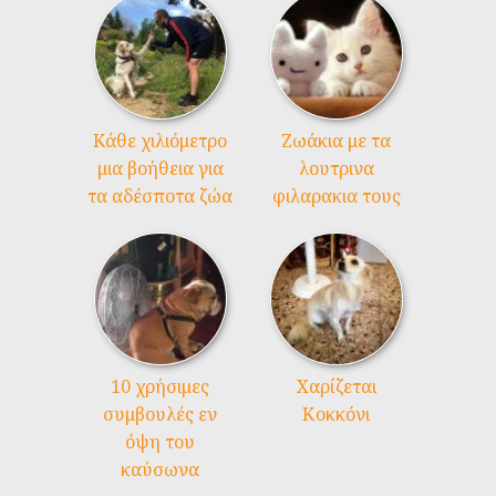
Kάθε χιλιόμετρο
Ζωάκια με τα
μια βοήθεια για
λουτρινα
τα αδέσποτα ζώα
φιλαρακια τους
10 χρήσιμες
Χαρίζεται
συμβουλές εν
Κοκκόνι
όψη του
καύσωνα