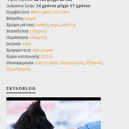
Διάρκεια ζωής:
14 χρόνια μέχρι 17 χρόνια
Περιβάλλον:
Μόνο μέσα στο σπίτι
Μέγεθος:
μικρά
Χρώμα ράτσας:
άσπρο
,
γκρί
,
κανελλί
Εκπαίδευση
ελάχιστη
Περιποίηση:
ελάχιστη
Ιατρικά:
λίγα
Χρησιμότητα:
συντροφιά
Χώρα καταγωγής:
Η.Π.Α
Ιδιοσυγκρασία:
Γοητευτικός
,
Ενεργητικός
,
Έξυπνος
,
Εξωστρεφείς
ΣΚΥΛΟBLOG